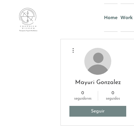
Home
Work 
Más acciones
Mayuri Gonzalez
0
0
seguidores
seguidos
Seguir