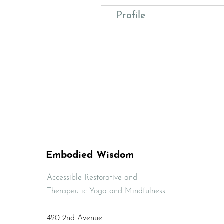
Profile
Embodied Wisdom
Accessible Restorative and
Therapeutic Yoga and Mindfulness
420 2nd Avenue